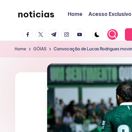
noticias
Home
Acesso Exclusivo
Skip
to
content
facebook.com
twitter.com
t.me
instagram.com
youtube.com
Home
GÓIAS
Convocação de Lucas Rodrigues movime