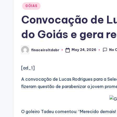
Posted
GÓIAS
in
Convocação de Lu
do Goiás e gera r
No 
May 24, 2026
finaceiroltdabr
Posted
by
[ad_1]
A convocação de Lucas Rodrigues para a Seleç
fizeram questão de parabenizar a jovem prom
O goleiro Tadeu comentou: “Merecido demais!