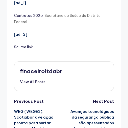
[ad_1]
Contratos 2025
Secretaria de Saúde do Distrito
Federal
[ad_2]
Source link
finaceiroltdabr
View All Posts
Post
Previous Post
Next Post
WEG (WEGE3):
Avanços tecnológicos
navigation
Scotiabank vê ação
da segurança pública
pronta para surfar
são apresentados