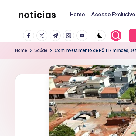
noticias
Home
Acesso Exclusivo
Skip
to
content
facebook.com
twitter.com
t.me
instagram.com
youtube.com
Home
Saúde
Com investimento de R$ 117 milhões, s