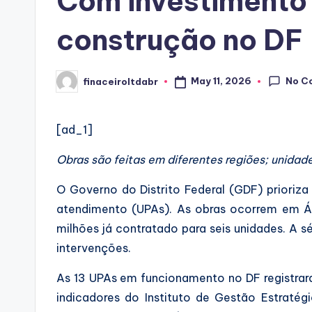
Com investimento 
construção no DF
No C
May 11, 2026
finaceiroltdabr
Posted
by
[ad_1]
Obras são feitas em diferentes regiões; unidad
O Governo do Distrito Federal (GDF) prioriz
atendimento (UPAs). As obras ocorrem em Águ
milhões já contratado para seis unidades. A s
intervenções.
As 13 UPAs em funcionamento no DF registrara
indicadores do Instituto de Gestão Estratég