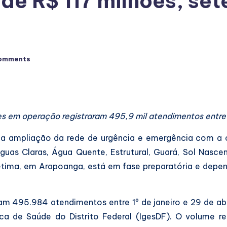
de R$ 117 milhões, se
omments
es em operação registraram 495,9 mil atendimentos entre j
a a ampliação da rede de urgência e emergência com a
as Claras, Água Quente, Estrutural, Guará, Sol Nasce
étima, em Arapoanga, está em fase preparatória e depen
m 495.984 atendimentos entre 1º de janeiro e 29 de abr
ica de Saúde do Distrito Federal (IgesDF). O volume 