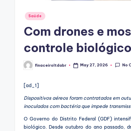
Posted
Saúde
in
Com drones e mosq
controle biológic
No 
May 27, 2026
finaceiroltdabr
Posted
by
[ad_1]
Dispositivos aéreos foram contratados em outu
inoculados com bactéria que impede transmiss
O Governo do Distrito Federal (GDF) inten
biológico. Desde outubro do ano passado, d