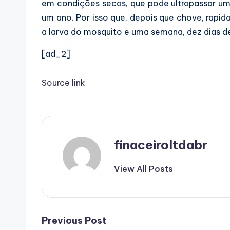
em condições secas, que pode ultrapassar um 
um ano. Por isso que, depois que chove, rap
a larva do mosquito e uma semana, dez dias de
[ad_2]
Source link
finaceiroltdabr
View All Posts
Post
Previous Post