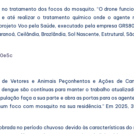
mo no tratamento dos focos do mosquito. “O drone fun
as e até realizar o tratamento químico onde o agente 
 projeto Voo pela Saúde, executado pela empresa GRS80
noá, Ceilândia, Brazlândia, Sol Nascente, Estrutural, Sã
z0e5c
l de Vetores e Animais Peçonhentos e Ações de Ca
 dengue são contínuas para manter o trabalho atualiza
ulação faça a sua parte e abra as portas para os agent
hum foco com mosquito na sua residência.” Em 2025, 36
obrada no período chuvoso devido às características do 