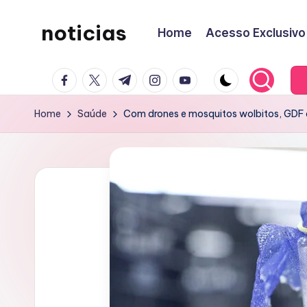
noticias
Home
Acesso Exclusivo
Skip
to
content
facebook.com
twitter.com
t.me
instagram.com
youtube.com
Home
Saúde
Com drones e mosquitos wolbitos, GDF a