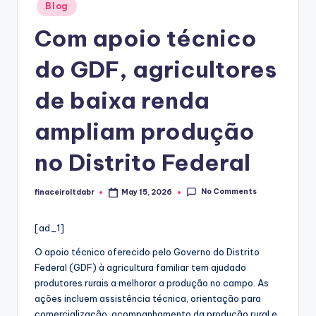
Posted
Blog
in
Com apoio técnico
do GDF, agricultores
de baixa renda
ampliam produção
no Distrito Federal
No Comments
finaceiroltdabr
May 15, 2026
Posted
by
[ad_1]
O apoio técnico oferecido pelo Governo do Distrito
Federal (GDF) à agricultura familiar tem ajudado
produtores rurais a melhorar a produção no campo. As
ações incluem assistência técnica, orientação para
comercialização, acompanhamento da produção rural e