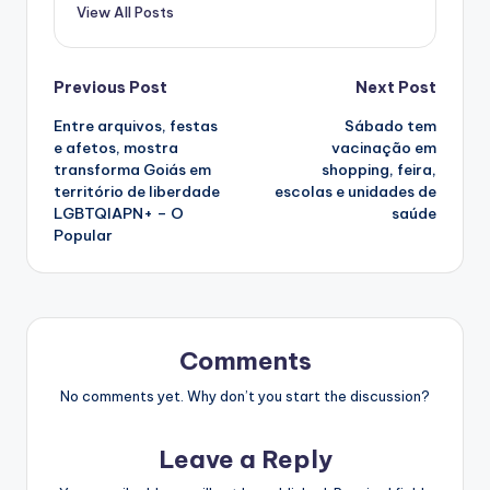
View All Posts
Post
Previous Post
Next Post
Entre arquivos, festas
Sábado tem
navigation
e afetos, mostra
vacinação em
transforma Goiás em
shopping, feira,
território de liberdade
escolas e unidades de
LGBTQIAPN+ – O
saúde
Popular
Comments
No comments yet. Why don’t you start the discussion?
Leave a Reply