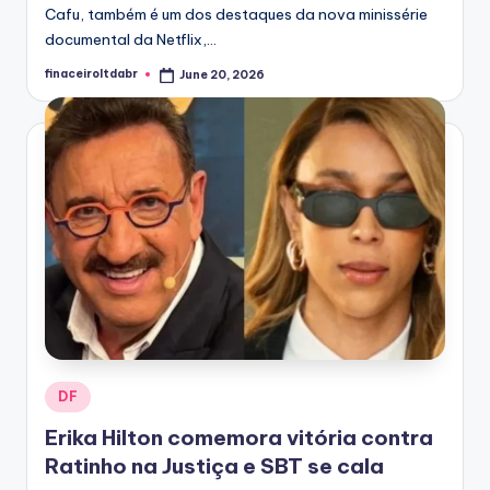
Cafu, também é um dos destaques da nova minissérie
documental da Netflix,...
finaceiroltdabr
June 20, 2026
Posted
by
Posted
DF
in
Erika Hilton comemora vitória contra
Ratinho na Justiça e SBT se cala