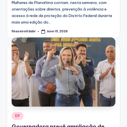
Mulheres de Planaltina contam, nesta semana, com
orientações sobre direitos, prevenção à violência e
acesso à rede de proteção do Distrito Federal durante
mais uma edição do...
finaceiroltdabr
June 15, 2026
Posted
by
Posted
DF
in
Governadora prevê ampliação de