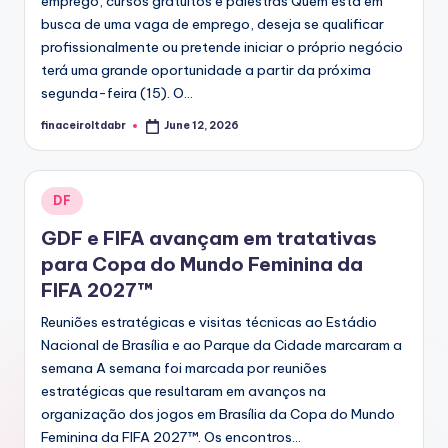
emprego, cursos gratuitos e palestras Quem está em
busca de uma vaga de emprego, deseja se qualificar
profissionalmente ou pretende iniciar o próprio negócio
terá uma grande oportunidade a partir da próxima
segunda-feira (15). O...
finaceiroltdabr
June 12, 2026
Posted
by
Posted
DF
in
GDF e FIFA avançam em tratativas
para Copa do Mundo Feminina da
FIFA 2027™️
Reuniões estratégicas e visitas técnicas ao Estádio
Nacional de Brasília e ao Parque da Cidade marcaram a
semana A semana foi marcada por reuniões
estratégicas que resultaram em avanços na
organização dos jogos em Brasília da Copa do Mundo
Feminina da FIFA 2027™️. Os encontros...