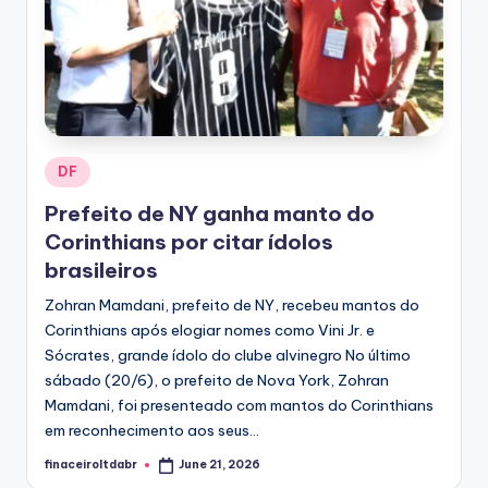
Posted
DF
in
Prefeito de NY ganha manto do
Corinthians por citar ídolos
brasileiros
Zohran Mamdani, prefeito de NY, recebeu mantos do
Corinthians após elogiar nomes como Vini Jr. e
Sócrates, grande ídolo do clube alvinegro No último
sábado (20/6), o prefeito de Nova York, Zohran
Mamdani, foi presenteado com mantos do Corinthians
em reconhecimento aos seus...
finaceiroltdabr
June 21, 2026
Posted
by