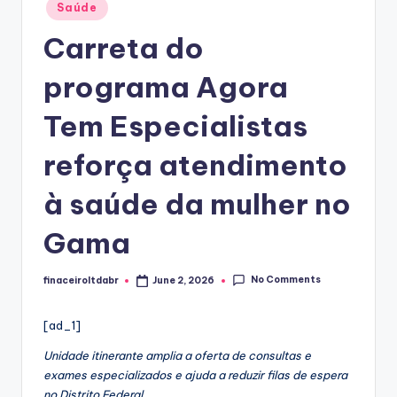
Posted
Saúde
in
Carreta do
programa Agora
Tem Especialistas
reforça atendimento
à saúde da mulher no
Gama
No Comments
finaceiroltdabr
June 2, 2026
Posted
by
[ad_1]
Unidade itinerante amplia a oferta de consultas e
exames especializados e ajuda a reduzir filas de espera
no Distrito Federal