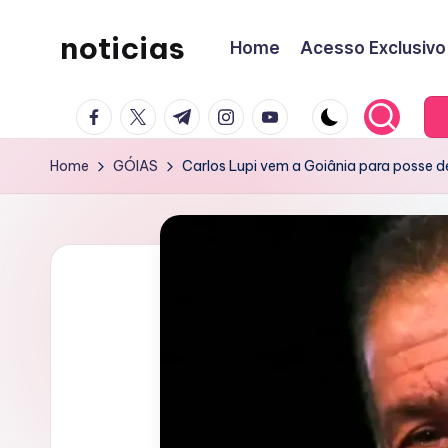
noticias
Home
Acesso Exclusivo
Skip
to
content
facebook.com
twitter.com
t.me
instagram.com
youtube.com
Home
GÓIAS
Carlos Lupi vem a Goiânia para posse 