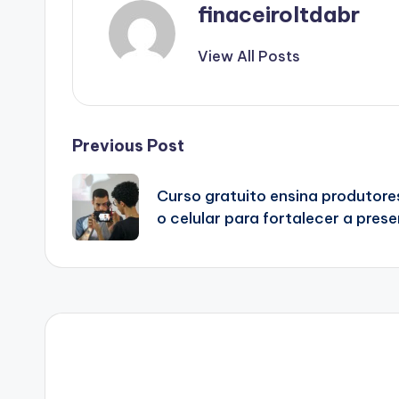
finaceiroltdabr
View All Posts
Post
Previous Post
navigation
Curso gratuito ensina produtores
o celular para fortalecer a prese