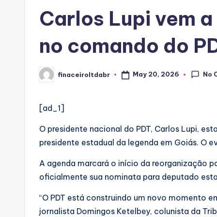
in
Carlos Lupi vem a
no comando do P
No 
May 20, 2026
finaceiroltdabr
Posted
by
[ad_1]
O presidente nacional do PDT, Carlos Lupi, es
presidente estadual da legenda em Goiás. O ev
A agenda marcará o início da reorganização p
oficialmente sua nominata para deputado esta
“O PDT está construindo um novo momento em G
jornalista Domingos Ketelbey, colunista da Tri