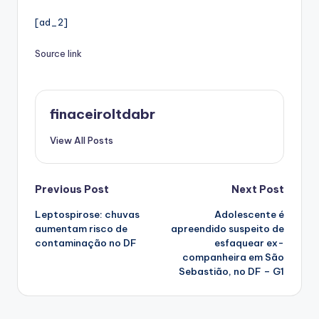
[ad_2]
Source link
finaceiroltdabr
View All Posts
Post
Previous Post
Next Post
Leptospirose: chuvas
Adolescente é
navigation
aumentam risco de
apreendido suspeito de
contaminação no DF
esfaquear ex-
companheira em São
Sebastião, no DF – G1