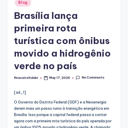
Posted
Blog
in
Brasília lança
primeira rota
turística com ônibus
movido a hidrogênio
verde no país
No Comments
finaceiroltdabr
May 17, 2026
Posted
by
[ad_1]
O Governo do Distrito Federal (GDF) e a Neoenergia
deram mais um passo rumo à transição energética em
Brasília. Isso porque a capital federal passa a contar
agora com a primeira rota turística do país operada por
um ônibus 100% movido a hidrogênio verde. A chamada