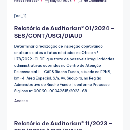
No Comments
finaceiroltdabr
May 20, 2026
Posted
by
[ad_1]
Relatório de Auditoria nº 01/2024 –
SES/CONT/USCI/DIAUD
Determinar a realização de inspeção objetivando
analisar os atos e fatos relatados no Ofício n.º
1178/2022-CLDF, que trata de possíveis irregularidades
administrativas ocorridas no Centro de Atenção
Psicossocial II – CAPS Riacho Fundo, situado na EPNB,
km-4, Área Especial. S/n, Av. Sucupira, na Região
Administrativa do Riacho Fundo I, conforme Processo
Sigiloso nº 00060-00042515/2023-68.
Acesse
Relatório de Auditoria nº 11/2023 –