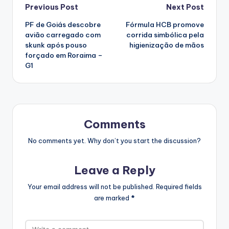
Post
Previous Post
Next Post
PF de Goiás descobre
Fórmula HCB promove
navigation
avião carregado com
corrida simbólica pela
skunk após pouso
higienização de mãos
forçado em Roraima –
G1
Comments
No comments yet. Why don’t you start the discussion?
Leave a Reply
Your email address will not be published.
Required fields
are marked
*