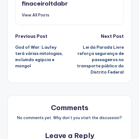
finaceiroltdabr
View All Posts
Post
Previous Post
Next Post
God of War: Laufey
Lei da Parada Livre
navigation
terá várias mitologias,
reforça segurança de
incluindo egípcia e
passageiros no
mongol
transporte público do
Distrito Federal
Comments
No comments yet. Why don’t you start the discussion?
Leave a Reply